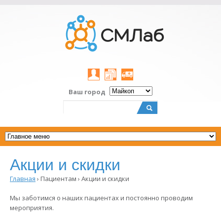
Личный
Результаты
Заказать
Ваш город
кабинет
on-
выезд
line
Поиск
Форма
поиска
Акции и скидки
Главная
›
Пациентам ›
Акции и скидки
Вы
здесь
Мы заботимся о наших пациентах и постоянно проводим
мероприятия.