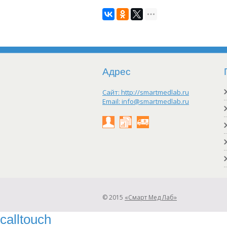
Адрес
Сайт:
http://smartmedlab.ru
Email:
info@smartmedlab.ru
Личный
Результаты
Заказать
кабинет
on-
выезд
line
© 2015
«Смарт Мед Лаб»
calltouch