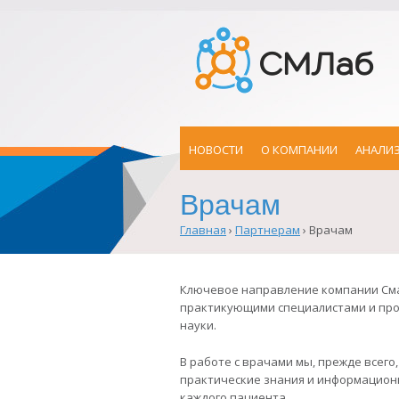
НОВОСТИ
О КОМПАНИИ
АНАЛИ
Врачам
Главная
›
Партнерам
›
Врачам
Вы
здесь
Ключевое направление компании Сма
практикующими специалистами и пр
науки.
В работе с врачами мы, прежде всего
практические знания и информацион
каждого пациента.