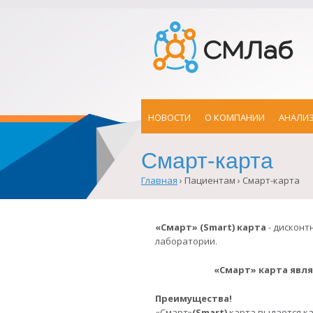
НОВОСТИ
О КОМПАНИИ
АНАЛИ
Смарт-карта
Главная
›
Пациентам ›
Смарт-карта
Вы
здесь
«Смарт» (Smart) карта
- дисконтн
лаборатории.
«Смарт» карта явл
Преимущества!
«Смарт»
(Smart)
карта выдается к