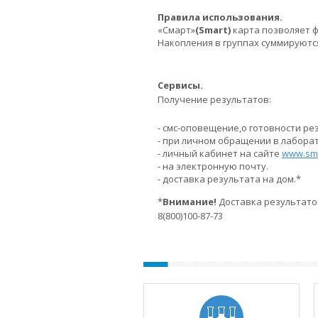
Правила использования.
«Смарт»
(Smart)
карта позволяет ф
Накопления в группах суммируются
Сервисы.
Получение результатов:
- смс-оповещение,о готовности ре
- при личном обращении в лабор
- личный кабинет на сайте
www.sma
- на электронную почту.
- доставка результата на дом.*
*
Внимание!
Доставка результатов
8(800)100-87-73