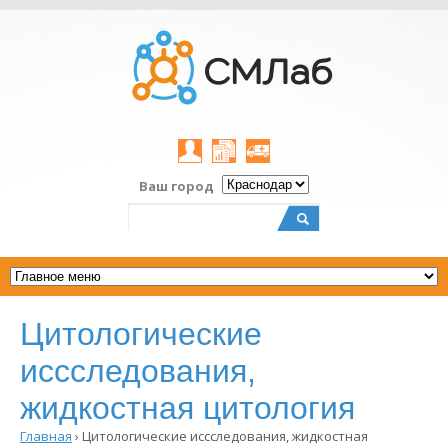
Личный
Результаты
Заказать
Ваш город
кабинет
on-
выезд
line
Поиск
Форма
поиска
Цитологические
иссследования,
жидкостная цитология
Главная
›
Цитологические иссследования, жидкостная
Вы