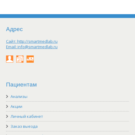
Адрес
Сайт:
http://smartmedlab.ru
Email:
info@smartmedlab.ru
Личный
Результаты
Заказать
кабинет
on-
выезд
line
Пациентам
Анализы
Акции
Личный кабинет
Заказ выезда