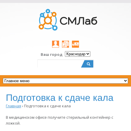
Личный
Результаты
Заказать
Ваш город
кабинет
on-
выезд
line
Поиск
Форма
поиска
Подготовка к сдаче кала
Главная
›
Подготовка к сдаче кала
Вы
здесь
В медицинском офисе получите стерильный контейнер с
ложкой.