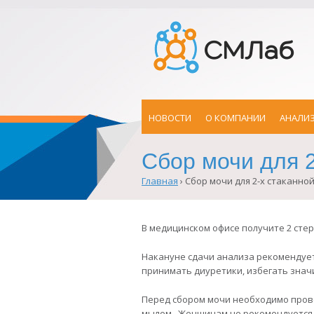
НОВОСТИ
О КОМПАНИИ
АНАЛИ
Сбор мочи для 
Главная
›
Сбор мочи для 2-х стаканно
Вы
здесь
В медицинском офисе получите 2 сте
Накануне сдачи анализа рекомендуетс
принимать диуретики, избегать значи
Перед сбором мочи необходимо прове
мылом. Женщинам не рекомендуется с