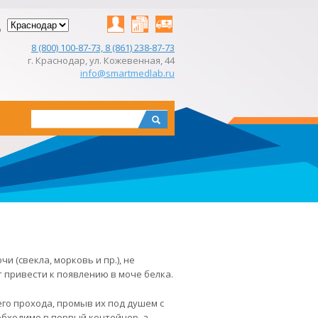
д
Личный
Результаты
Заказать
8 (800) 100-87-73, 8 (861) 238-87-73
кабинет
on-
выезд
г. Краснодар, ул. Кожевенная, 44
line
info@smartmedlab.ru
Поиск
Форма
поиска
 (свекла, морковь и пр.), не
 привести к появлению в моче белка.
го прохода, промыв их под душем с
бходимо в первый контейнер, а