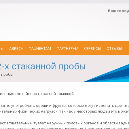
Ваш горо
ЗЫ
АДРЕСА
ПАЦИЕНТАМ
ПАРТНЕРАМ
СЕРВИСЫ
ОТЗЫВЫ
2-х стаканной пробы
й пробы
рильных контейнера с красной крышкой.
я не употреблять овощи и фрукты, которые могут изменить цвет мочи
тельных физических нагрузок, так как у некоторых людей это может
сти тщательный туалет наружных половых органов и области задне
давать анализ мочи во время менструации. Начинать мочиться нео