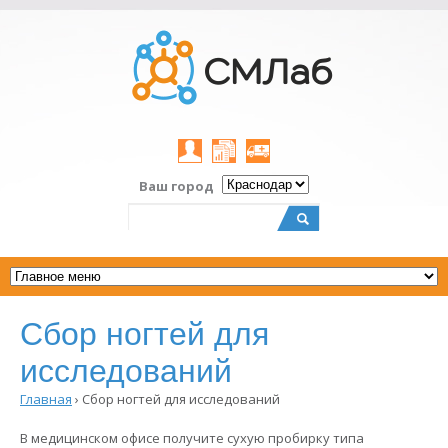
Личный
Результаты
Заказать
Ваш город
кабинет
on-
выезд
line
Поиск
Форма
поиска
Сбор ногтей для
исследований
Главная
›
Сбор ногтей для исследований
Вы
здесь
В медицинском офисе получите сухую пробирку типа